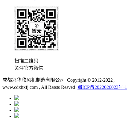
扫描二维码
关注官方微信
成都兴华欣风机制造有限公司 Copyright © 2012-2022，
www.cdxhxfj.com , All Rsssts Resved
蜀ICP备2022026023号-1